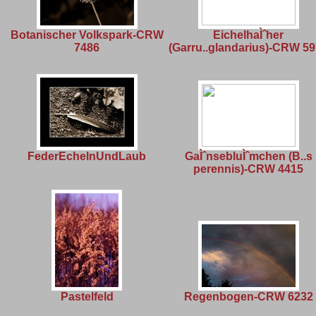
Botanischer Volkspark-CRW
EichelhaÌˆher
7486
(Garru..glandarius)-CRW 5
FederEchelnUndLaub
GaÌˆnsebluÌˆmchen (B..s
perennis)-CRW 4415
Pastelfeld
Regenbogen-CRW 6232