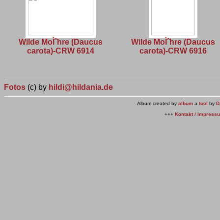
Wilde MoÌˆhre (Daucus
Wilde MoÌˆhre (Daucus
carota)-CRW 6914
carota)-CRW 6916
Fotos
(c) by
hildi@hildania.de
Album created by
album
a
tool
by
D
+++
Kontakt / Impress