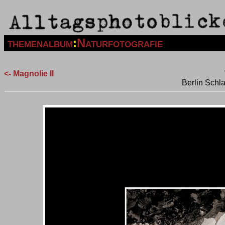
themenalbum
:
Naturfotografie
<- Magnolie II
Berlin Sch