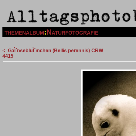
themenalbum
:
Naturfotografie
<- GaÌˆnsebluÌˆmchen (Bellis perennis)-CRW
4415