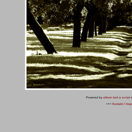
Powered by
album tool
a
script
w
+++
Kontakt / Im