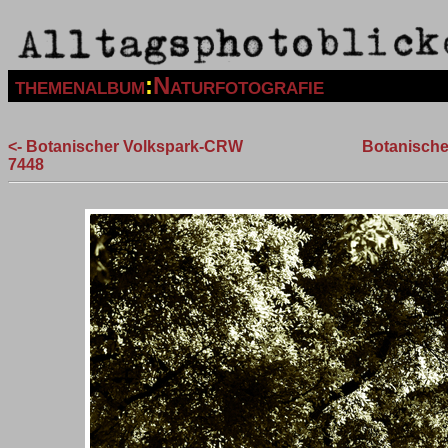
themenalbum
:
Naturfotografie
<- Botanischer Volkspark-CRW
Botanische
7448